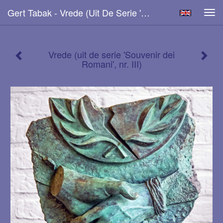
Gert Tabak - Vrede (uit De Serie 'Souvenir Dei Romani', Nr. III)
Tog
navi
Vrede (uit de serie 'Souvenir dei
Romani', nr. III)