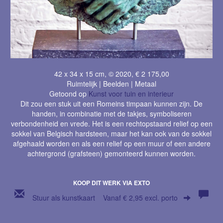
42 x 34 x 15 cm, © 2020, € 2 175,00
Ruimtelijk | Beelden | Metaal
Getoond op
Kunst voor tuin en interieur
Dit zou een stuk uit een Romeins timpaan kunnen zijn. De
handen, in combinatie met de takjes, symboliseren
verbondenheid en vrede. Het is een rechtopstaand relief op een
sokkel van Belgisch hardsteen, maar het kan ook van de sokkel
afgehaald worden en als een relief op een muur of een andere
achtergrond (grafsteen) gemonteerd kunnen worden.
KOOP DIT WERK VIA EXTO
Stuur als kunstkaart
Vanaf € 2,95 excl. porto