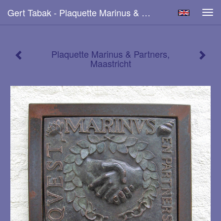
Gert Tabak - Plaquette Marinus & Partners, Maastricht
Tog
navi
Plaquette Marinus & Partners,
Maastricht