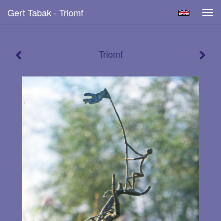
Gert Tabak - Triomf
Tog
navi
Triomf