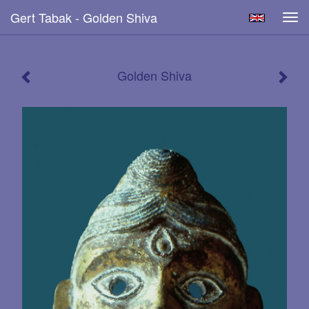
Gert Tabak - Golden Shiva
Tog
navi
Golden Shiva